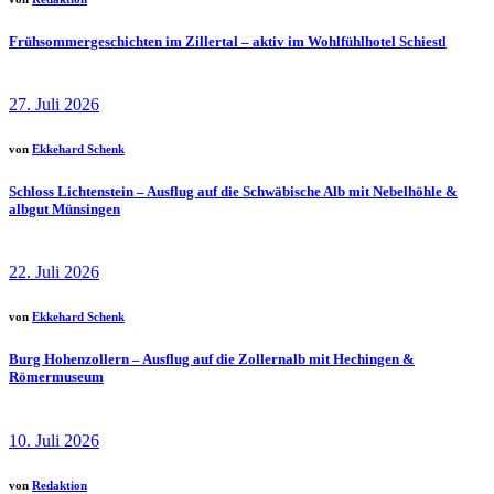
Frühsommergeschichten im Zillertal – aktiv im Wohlfühlhotel Schiestl
27. Juli 2026
von
Ekkehard Schenk
Schloss Lichtenstein – Ausflug auf die Schwäbische Alb mit Nebelhöhle &
albgut Münsingen
22. Juli 2026
von
Ekkehard Schenk
Burg Hohenzollern – Ausflug auf die Zollernalb mit Hechingen &
Römermuseum
10. Juli 2026
von
Redaktion