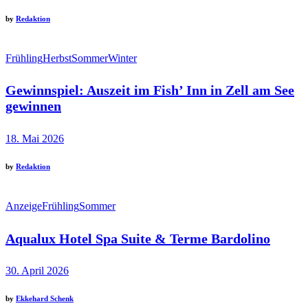
by
Redaktion
Frühling
Herbst
Sommer
Winter
Gewinnspiel: Auszeit im Fish’ Inn in Zell am See
gewinnen
18. Mai 2026
by
Redaktion
Anzeige
Frühling
Sommer
Aqualux Hotel Spa Suite & Terme Bardolino
30. April 2026
by
Ekkehard Schenk