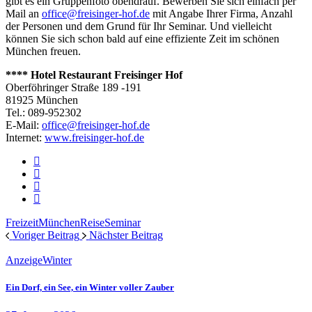
gibt es ein Gruppenfoto obendrauf. Bewerben Sie sich einfach per
Mail an
office@freisinger-hof.de
mit Angabe Ihrer Firma, Anzahl
der Personen und dem Grund für Ihr Seminar. Und vielleicht
können Sie sich schon bald auf eine effiziente Zeit im schönen
München freuen.
**** Hotel Restaurant Freisinger Hof
Oberföhringer Straße 189 -191
81925 München
Tel.: 089-952302
E-Mail:
office@freisinger-hof.de
Internet:
www.freisinger-hof.de
Freizeit
München
Reise
Seminar
Voriger Beitrag
Nächster Beitrag
Anzeige
Winter
Ein Dorf, ein See, ein Winter voller Zauber