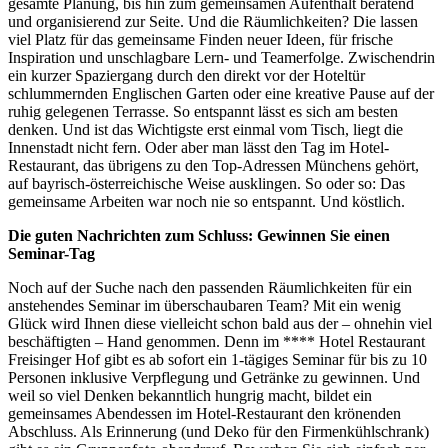
gesamte Planung, bis hin zum gemeinsamen Aufenthalt beratend
und organisierend zur Seite. Und die Räumlichkeiten? Die lassen
viel Platz für das gemeinsame Finden neuer Ideen, für frische
Inspiration und unschlagbare Lern- und Teamerfolge. Zwischendrin
ein kurzer Spaziergang durch den direkt vor der Hoteltür
schlummernden Englischen Garten oder eine kreative Pause auf der
ruhig gelegenen Terrasse. So entspannt lässt es sich am besten
denken. Und ist das Wichtigste erst einmal vom Tisch, liegt die
Innenstadt nicht fern. Oder aber man lässt den Tag im Hotel-
Restaurant, das übrigens zu den Top-Adressen Münchens gehört,
auf bayrisch-österreichische Weise ausklingen. So oder so: Das
gemeinsame Arbeiten war noch nie so entspannt. Und köstlich.
Die guten Nachrichten zum Schluss: Gewinnen Sie einen
Seminar-Tag
Noch auf der Suche nach den passenden Räumlichkeiten für ein
anstehendes Seminar im überschaubaren Team? Mit ein wenig
Glück wird Ihnen diese vielleicht schon bald aus der – ohnehin viel
beschäftigten – Hand genommen. Denn im **** Hotel Restaurant
Freisinger Hof gibt es ab sofort ein 1-tägiges Seminar für bis zu 10
Personen inklusive Verpflegung und Getränke zu gewinnen. Und
weil so viel Denken bekanntlich hungrig macht, bildet ein
gemeinsames Abendessen im Hotel-Restaurant den krönenden
Abschluss. Als Erinnerung (und Deko für den Firmenkühlschrank)