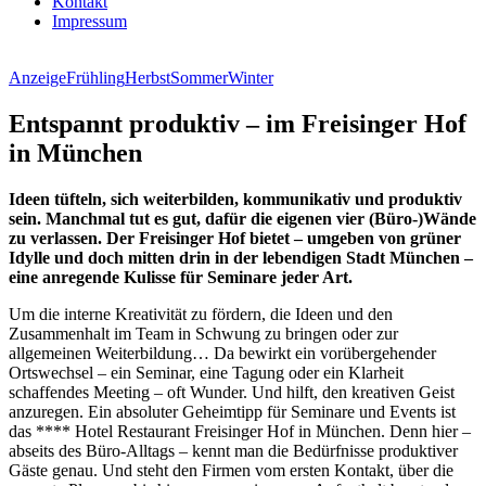
Kontakt
Impressum
Anzeige
Frühling
Herbst
Sommer
Winter
Entspannt produktiv – im Freisinger Hof
in München
Ideen tüfteln, sich weiterbilden, kommunikativ und produktiv
sein. Manchmal tut es gut, dafür die eigenen vier (Büro-)Wände
zu verlassen. Der Freisinger Hof bietet – umgeben von grüner
Idylle und doch mitten drin in der lebendigen Stadt München –
eine anregende Kulisse für Seminare jeder Art.
Um die interne Kreativität zu fördern, die Ideen und den
Zusammenhalt im Team in Schwung zu bringen oder zur
allgemeinen Weiterbildung… Da bewirkt ein vorübergehender
Ortswechsel – ein Seminar, eine Tagung oder ein Klarheit
schaffendes Meeting – oft Wunder. Und hilft, den kreativen Geist
anzuregen. Ein absoluter Geheimtipp für Seminare und Events ist
das **** Hotel Restaurant Freisinger Hof in München. Denn hier –
abseits des Büro-Alltags – kennt man die Bedürfnisse produktiver
Gäste genau. Und steht den Firmen vom ersten Kontakt, über die