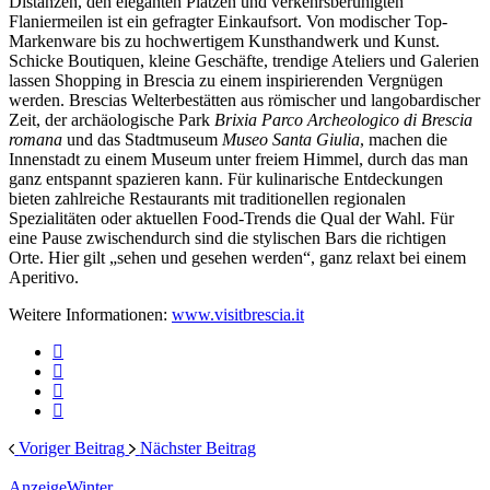
Distanzen, den eleganten Plätzen und verkehrsberuhigten
Flaniermeilen ist ein gefragter Einkaufsort. Von modischer Top-
Markenware bis zu hochwertigem Kunsthandwerk und Kunst.
Schicke Boutiquen, kleine Geschäfte, trendige Ateliers und Galerien
lassen Shopping in Brescia zu einem inspirierenden Vergnügen
werden. Brescias Welterbestätten aus römischer und langobardischer
Zeit, der archäologische Park
Brixia Parco Archeologico di Brescia
romana
und das Stadtmuseum
Museo Santa Giulia
, machen die
Innenstadt zu einem Museum unter freiem Himmel, durch das man
ganz entspannt spazieren kann. Für kulinarische Entdeckungen
bieten zahlreiche Restaurants mit traditionellen regionalen
Spezialitäten oder aktuellen Food-Trends die Qual der Wahl. Für
eine Pause zwischendurch sind die stylischen Bars die richtigen
Orte. Hier gilt „sehen und gesehen werden“, ganz relaxt bei einem
Aperitivo.
Weitere Informationen:
www.visitbrescia.it
Voriger Beitrag
Nächster Beitrag
Anzeige
Winter