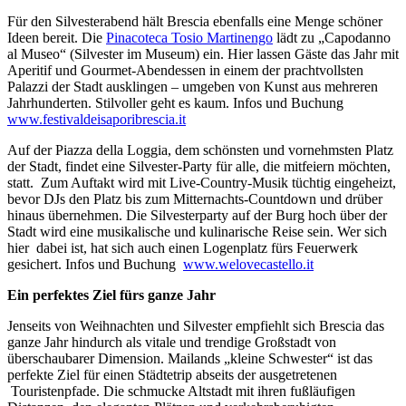
Für den Silvesterabend hält Brescia ebenfalls eine Menge schöner
Ideen bereit. Die
Pinacoteca Tosio Martinengo
lädt zu „Capodanno
al Museo“ (Silvester im Museum) ein. Hier lassen Gäste das Jahr mit
Aperitif und Gourmet-Abendessen in einem der prachtvollsten
Palazzi der Stadt ausklingen – umgeben von Kunst aus mehreren
Jahrhunderten. Stilvoller geht es kaum. Infos und Buchung
www.festivaldeisaporibrescia.it
Auf der Piazza della Loggia, dem schönsten und vornehmsten Platz
der Stadt, findet eine Silvester-Party für alle, die mitfeiern möchten,
statt. Zum Auftakt wird mit Live-Country-Musik tüchtig eingeheizt,
bevor DJs den Platz bis zum Mitternachts-Countdown und drüber
hinaus übernehmen. Die Silvesterparty auf der Burg hoch über der
Stadt wird eine musikalische und kulinarische Reise sein. Wer sich
hier dabei ist, hat sich auch einen Logenplatz fürs Feuerwerk
gesichert. Infos und Buchung
www.welovecastello.it
Ein perfektes Ziel fürs ganze Jahr
Jenseits von Weihnachten und Silvester empfiehlt sich Brescia das
ganze Jahr hindurch als vitale und trendige Großstadt von
überschaubarer Dimension. Mailands „kleine Schwester“ ist das
perfekte Ziel für einen Städtetrip abseits der ausgetretenen
Touristenpfade. Die schmucke Altstadt mit ihren fußläufigen