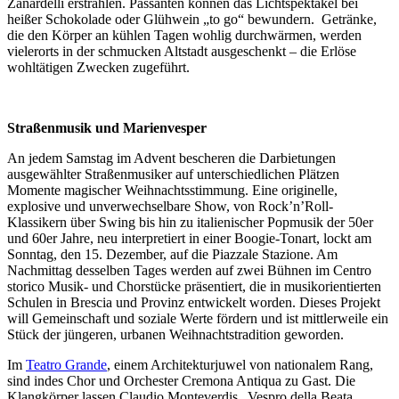
Zanardelli erstrahlen. Passanten können das Lichtspektakel bei
heißer Schokolade oder Glühwein „to go“ bewundern. Getränke,
die den Körper an kühlen Tagen wohlig durchwärmen, werden
vielerorts in der schmucken Altstadt ausgeschenkt – die Erlöse
wohltätigen Zwecken zugeführt.
Straßenmusik und Marienvesper
An jedem Samstag im Advent bescheren die Darbietungen
ausgewählter Straßenmusiker auf unterschiedlichen Plätzen
Momente magischer Weihnachtsstimmung. Eine originelle,
explosive und unverwechselbare Show, von Rock’n’Roll-
Klassikern über Swing bis hin zu italienischer Popmusik der 50er
und 60er Jahre, neu interpretiert in einer Boogie-Tonart, lockt am
Sonntag, den 15. Dezember, auf die Piazzale Stazione. Am
Nachmittag desselben Tages werden auf zwei Bühnen im Centro
storico Musik- und Chorstücke präsentiert, die in musikorientierten
Schulen in Brescia und Provinz entwickelt worden. Dieses Projekt
will Gemeinschaft und soziale Werte fördern und ist mittlerweile ein
Stück der jüngeren, urbanen Weihnachtstradition geworden.
Im
Teatro Grande
, einem Architekturjuwel von nationalem Rang,
sind indes Chor und Orchester Cremona Antiqua zu Gast. Die
Klangkörper lassen Claudio Monteverdis „Vespro della Beata