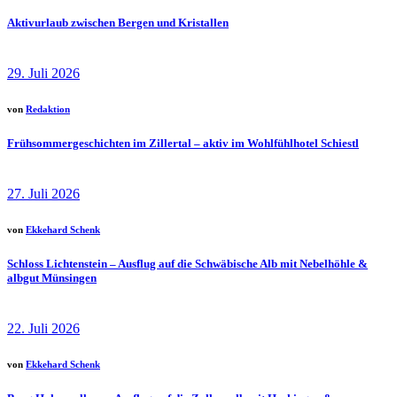
Aktivurlaub zwischen Bergen und Kristallen
29. Juli 2026
von
Redaktion
Frühsommergeschichten im Zillertal – aktiv im Wohlfühlhotel Schiestl
27. Juli 2026
von
Ekkehard Schenk
Schloss Lichtenstein – Ausflug auf die Schwäbische Alb mit Nebelhöhle &
albgut Münsingen
22. Juli 2026
von
Ekkehard Schenk