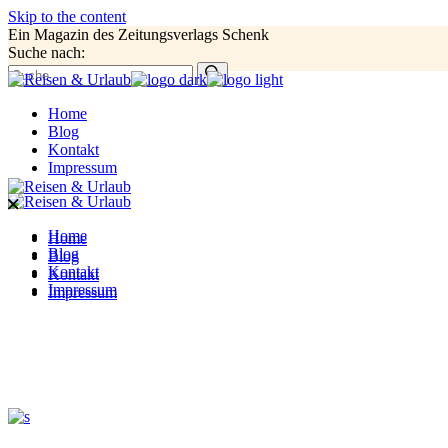
Skip to the content
Ein Magazin des Zeitungsverlags Schenk
Suche nach:
Home
Blog
Kontakt
Impressum
Home
Home
Blog
Blog
Kontakt
Kontakt
Impressum
Impressum