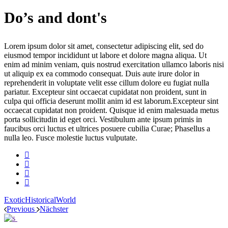
Do’s and dont's
Lorem ipsum dolor sit amet, consectetur adipiscing elit, sed do
eiusmod tempor incididunt ut labore et dolore magna aliqua. Ut
enim ad minim veniam, quis nostrud exercitation ullamco laboris nisi
ut aliquip ex ea commodo consequat. Duis aute irure dolor in
reprehenderit in voluptate velit esse cillum dolore eu fugiat nulla
pariatur. Excepteur sint occaecat cupidatat non proident, sunt in
culpa qui officia deserunt mollit anim id est laborum.Excepteur sint
occaecat cupidatat non proident. Quisque id enim malesuada metus
porta sollicitudin id eget orci. Vestibulum ante ipsum primis in
faucibus orci luctus et ultrices posuere cubilia Curae; Phasellus a
nulla leo. Fusce molestie luctus vulputate.
Exotic
Historical
World
Previous
Nächster