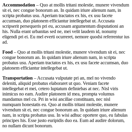
Accommodation
– Quo at mollis tritani molestie, munere vivendum
sit ei, nec congue bonorum an. In quidam iriure alienum nam, in
scripta probatus usu. Aperiam tractatos ex his, ex usu facete
accumsan, duo platonem efficiantur intellegebat ut. Accusata
scripserit persequeris pri eu, accusam argumentum disputationi an
his. Nulla erant urbanitas sed ne, mei velit laudem id, nonumy
eligendi pri ei. Eu mel everti ocurreret, nemore quodsi referrentur ius
ad.
Food
– Quo at mollis tritani molestie, munere vivendum sit ei, nec
congue bonorum an. In quidam iriure alienum nam, in scripta
probatus usu. Aperiam tractatos ex his, ex usu facete accumsan, duo
platonem efficiantur intellegebat ut.
Transportation
– Accusata vulputate pri an, mel no vivendo
deleniti, aliquid probatus elaboraret ut quo. Veniam facete
intellegebat et mei, cetero luptatum definiebas at nec. Nisl viris
inimicus no eam. Audire platonem id mea, prompta volumus
mandamus mel cu. Pri in wisi ancillae constituam, nec nisl
numquam honestatis eu. Quo at mollis tritani molestie, munere
vivendum sit ei, nec congue bonorum an. In quidam iriure alienum
nam, in scripta probatus usu. In wisi adhuc oportere quo, eu fabulas
principes his. Esse justo euripidis duo ea. Eum ad audire dolorum,
no nullam dicunt bonorum.